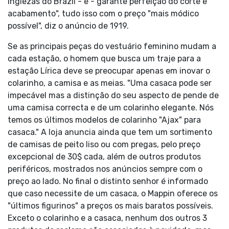
inglezas do Brazil - e - garante perfeição do corte e
acabamento", tudo isso com o preço "mais módico
possível", diz o anúncio de 1919.
Se as principais peças do vestuário feminino mudam a
cada estação, o homem que busca um traje para a
estação Lírica deve se preocupar apenas em inovar o
colarinho, a camisa e as meias. "Uma casaca pode ser
impecável mas a distinção do seu aspecto de pende de
uma camisa correcta e de um colarinho elegante. Nós
temos os últimos modelos de colarinho "Ajax" para
casaca." A loja anuncia ainda que tem um sortimento
de camisas de peito liso ou com pregas, pelo preço
excepcional de 30$ cada, além de outros produtos
periféricos, mostrados nos anúncios sempre com o
preço ao lado. No final o distinto senhor é informado
que caso necessite de um casaca, o Mappin oferece os
"últimos figurinos" a preços os mais baratos possíveis.
Exceto o colarinho e a casaca, nenhum dos outros 3