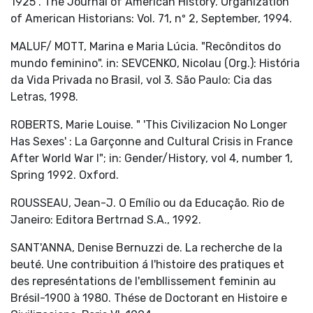
1925". The Journal of American History. Organization
of American Historians: Vol. 71, nº 2, September, 1994.
MALUF/ MOTT, Marina e Maria Lúcia. "Recônditos do
mundo feminino". in: SEVCENKO, Nicolau (Org.): História
da Vida Privada no Brasil, vol 3. São Paulo: Cia das
Letras, 1998.
ROBERTS, Marie Louise. " 'This Civilizacion No Longer
Has Sexes' : La Garçonne and Cultural Crisis in France
After World War I"; in: Gender/History, vol 4, number 1,
Spring 1992. Oxford.
ROUSSEAU, Jean-J. O Emílio ou da Educação. Rio de
Janeiro: Editora Bertrnad S.A., 1992.
SANT'ANNA, Denise Bernuzzi de. La recherche de la
beuté. Une contribuition á l'histoire des pratiques et
des represéntations de l'embllissement feminin au
Brésil-1900 à 1980. Thése de Doctorant en Histoire e