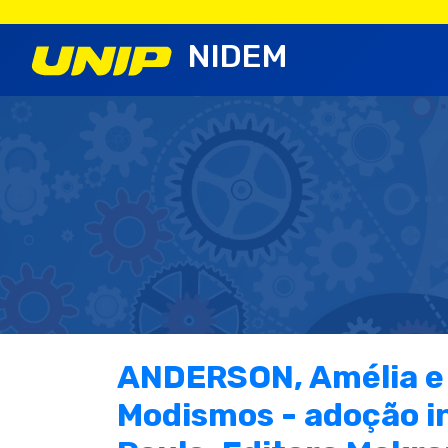
NIDEM
ANDERSON, Amélia e 
Modismos - adoção in