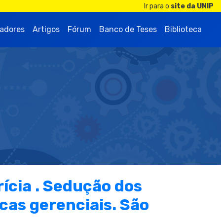
Ir para o
site da UNIP
adores
Artigos
Fórum
Banco de Teses
Biblioteca
ícia . Sedução dos
cas gerenciais. São