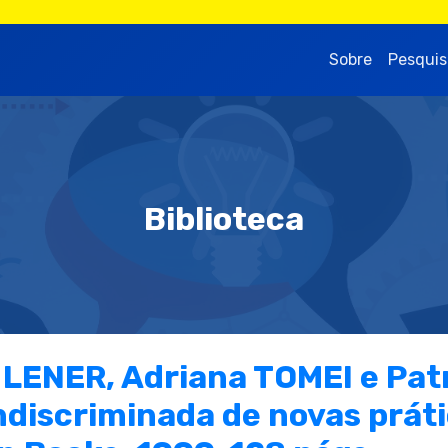
Sobre
Pesquis
Biblioteca
LENER, Adriana TOMEI e Patr
discriminada de novas práti