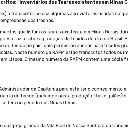
itos: "Inventários dos Teares existentes em Minas Ge
rais) o transcritor coloca algumas abreviaturas usadas na gr
compreensão dos trechos.
umentos que listam os teares existente em Minas Gerais dur
uesa fazia sobre a produção de tecidos dentro do Brasil. Ex
ipo de tecido no país, com permissão apenas para tecidos gro
olas. Neste número da RAPM estão transcritos todos os inve
o em Lisboa. O mesmo número da RAPM contem uma cópia fac
 Administrador da Capitania para este ter o conhecimento e
anto de tecido (incluindo nesta produção fitas e galões) é
se tem no período nas Minas Gerais.
ito da Igreja grande da Vila Real de Nossa Senhora da Con