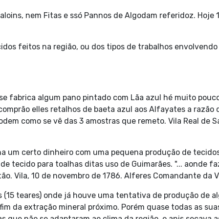
Galoins, nem Fitas e ssó Pannos de Algodam referidoz. Hoje 
.
os feitos na região, ou dos tipos de trabalhos envolvendo te
s se fabrica algum pano pintado com Lãa azul hé muito pouc
omprão elles retalhos de baeta azul aos Alfayates a razão de 
odem como se vê das 3 amostras que remeto. Vila Real de S
um certo dinheiro com uma pequena produção de tecidos: 
 de tecido para toalhas ditas uso de Guimarães. "... aonde 
ão. Vila, 10 de novembro de 1786. Alferes Comandante da Vil
 (15 teares) onde já houve uma tentativa de produção de alg
 fim da extração mineral próximo. Porém quase todas as sua
s que não se adaptaram ao clima da região, o anis secava a