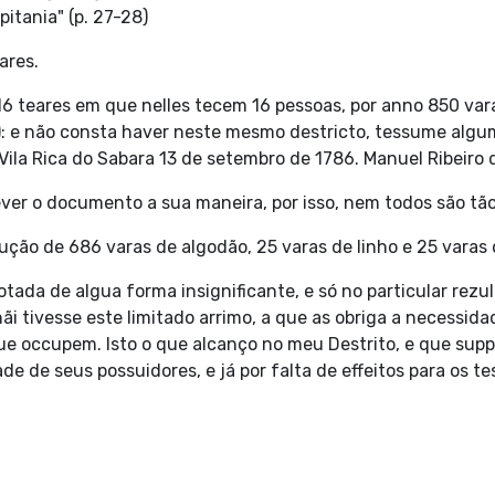
pitania" (p. 27-28)
ares.
 16 teares em que nelles tecem 16 pessoas, por anno 850 var
.): e não consta haver neste mesmo destricto, tessume algum
e Vila Rica do Sabara 13 de setembro de 1786. Manuel Ribeir
ver o documento a sua maneira, por isso, nem todos são tão
dução de 686 varas de algodão, 25 varas de linho e 25 varas 
notada de algua forma insignificante, e só no particular rez
i tivesse este limitado arrimo, a que as obriga a necessida
e occupem. Isto o que alcanço no meu Destrito, e que supp
ade de seus possuidores, e já por falta de effeitos para os