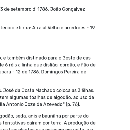
13 de setembro d' 1786. João Gonçalvez
cido e linha: Arraial Velho e arredores - 19
o, e também distinado para o Gosto de cas
6 réis a linha que disfião, cordão, e fião de
abara - 12 de 1786. Domingos Pereira de
José da Costa Machado coloca as 3 filhas,
fazem algumas toalhas de algodão, ao uso de
a Antonio Joze de Azevedo." (p. 76).
odão, seda, anis e baunilha por parte do
s tentativas caíram por terra. A produção de
s outras plantas que estavam em volta, e o