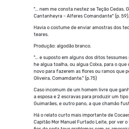
"... nem me consta nestez se Teção Cedas, 
Cantanheyra - Alferes Comandante" (p. 59)
Havia o costume de enviar amostras dos tecid
teares.
Produção: algodão branco.
"... e suposto em alguns dos ditos tessume
he algua toalha, ou algua Colxa, para o que c
novo para fazerem as flores ou ramos que p
Oliveira, Comamdante." (p.75)
Caso incomum de um homem livre que ganha 
a esposa e 2 escravas para produzir um tipo
Guimarães, e outro pano, a que chamão fust
Há o relato curto mais importante de Cocaes
Capitão Mor Manuel Furtado Leite, por ver o
fios de seda teve problemas com as amoreira