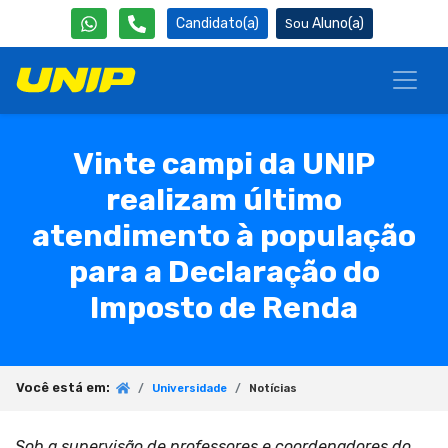
Candidato(a)
Aluno(a)
Vinte campi da UNIP
realizam último
atendimento à população
para a Declaração do
Imposto de Renda
Você está em:
Universidade
Notícias
Sob a supervisão de professores e coordenadores do