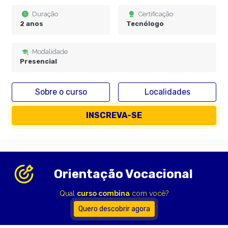
Duração
Certificação
2 anos
Tecnólogo
Modalidade
Presencial
Sobre o curso
Localidades
INSCREVA-SE
Orientação Vocacional
Qual
curso combina
com você?
Quero descobrir agora