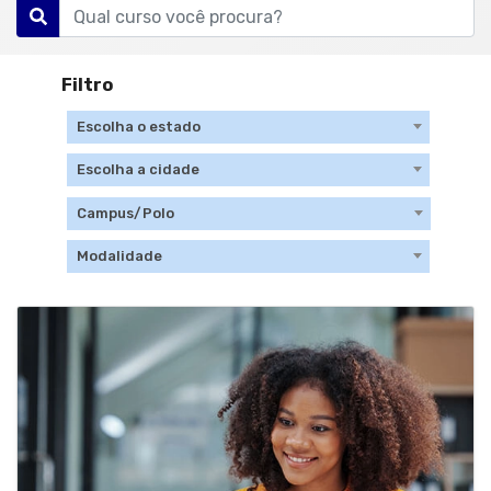
Filtro
Localidade
Escolha o estado
Escolha a cidade
Cidade
Campus
/Polo
Modali
Campus/Polo
Modalidade