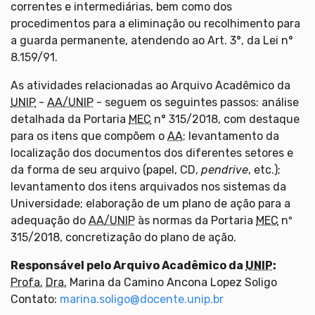
correntes e intermediárias, bem como dos
procedimentos para a eliminação ou recolhimento para
a guarda permanente, atendendo ao Art. 3°, da Lei n°
8.159/91.
As atividades relacionadas ao Arquivo Acadêmico da
UNIP
-
AA/UNIP
- seguem os seguintes passos: análise
detalhada da Portaria
MEC
n° 315/2018, com destaque
para os itens que compõem o
AA
; levantamento da
localização dos documentos dos diferentes setores e
da forma de seu arquivo (papel, CD,
pendrive
, etc.);
levantamento dos itens arquivados nos sistemas da
Universidade; elaboração de um plano de ação para a
adequação do
AA/UNIP
às normas da Portaria
MEC
nº
315/2018, concretização do plano de ação.
Responsável pelo Arquivo Acadêmico da
UNIP
:
Profa.
Dra.
Marina da Camino Ancona Lopez Soligo
Contato:
marina.soligo@docente.unip.br