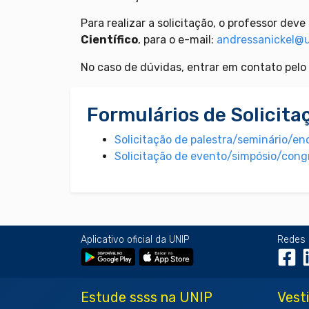
Para realizar a solicitação, o professor de
Científico
, para o e-mail:
andressanickel@u
No caso de dúvidas, entrar em contato pelo
Formulários de Solicita
Solicitação de palestra/seminário/e
Solicitação de evento/simpósio/con
Aplicativo oficial da UNIP
Redes 
Estude ssss na UNIP
Vest