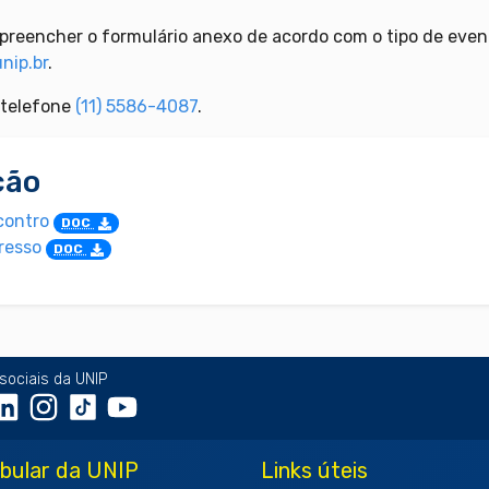
ve preencher o formulário anexo de acordo com o tipo de ev
nip.br
.
 telefone
(11) 5586-4087
.
ção
ncontro
DOC
gresso
DOC
sociais da UNIP
ibular da UNIP
Links úteis