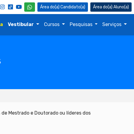
Candidato(a)
Aluno(a)
na
Vestibular
Cursos
Pesquisas
Serviços
s
s de Mestrado e Doutorado ou líderes dos