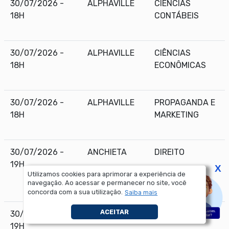
30/07/2026 -
ALPHAVILLE
CIÊNCIAS
18H
CONTÁBEIS
30/07/2026 -
ALPHAVILLE
CIÊNCIAS
18H
ECONÔMICAS
30/07/2026 -
ALPHAVILLE
PROPAGANDA E
18H
MARKETING
30/07/2026 -
ANCHIETA
DIREITO
19H
X
Utilizamos cookies para aprimorar a experiência de
navegação. Ao acessar e permanecer no site, você
concorda com a sua utilização.
Saiba mais
ACEITAR
30/07/2026 -
ANCHIETA
PSICOLOGIA
19H