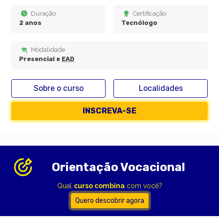
Duração
Certificação
2 anos
Tecnólogo
Modalidade
Presencial e
EAD
Sobre o curso
Localidades
INSCREVA-SE
Orientação Vocacional
Qual
curso combina
com você?
Quero descobrir agora