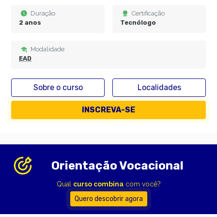
Duração
Certificação
2 anos
Tecnólogo
Modalidade
EAD
Sobre o curso
Localidades
INSCREVA-SE
Orientação Vocacional
Qual
curso combina
com você?
Quero descobrir agora