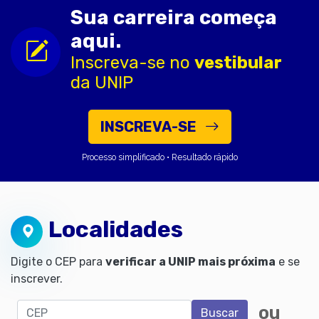
Sua carreira começa
aqui.
Inscreva-se no
vestibular
da UNIP
INSCREVA-SE
Processo simplificado • Resultado rápido
Localidades
Digite o CEP para
verificar a UNIP mais próxima
e se
inscrever.
CEP
ou
Buscar