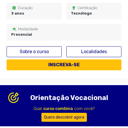
Duração
Certificação
3 anos
Tecnólogo
Modalidade
Presencial
Sobre o curso
Localidades
INSCREVA-SE
Orientação Vocacional
Qual
curso combina
com você?
Quero descobrir agora