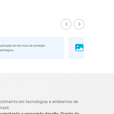
Aplicação de técnicas de proteção
Processamento e a
adiológica.
médicas.
estimento em tecnologias e ambientes de
rasil.
constante e crescente desafio. Diante da