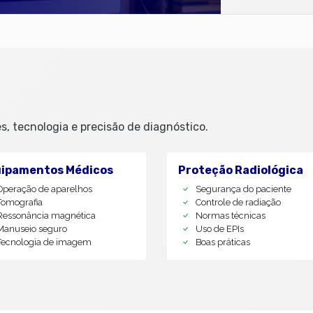
, tecnologia e precisão de diagnóstico.
ipamentos Médicos
Proteção Radiológica
Operação de aparelhos
Segurança do paciente
Tomografia
Controle de radiação
Ressonância magnética
Normas técnicas
Manuseio seguro
Uso de EPIs
Tecnologia de imagem
Boas práticas