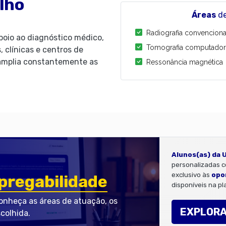
lho
Áreas
de
Radiografia convenciona
apoio ao diagnóstico médico,
Tomografia computador
 clínicas e centros de
 amplia constantemente as
Ressonância magnética
Alunos(as) da 
personalizadas co
exclusivo às
opo
regabilidade
disponíveis na pl
nheça as áreas de atuação, os
EXPLOR
scolhida.