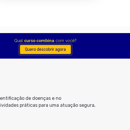
Qual
curso combina
com você?
Quero descobrir agora
dentificação de doenças e no
ividades práticas para uma atuação segura,