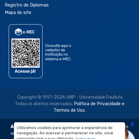
Registro de Diplomas
Mapa do site
Copyright
© 1997-2026 UNIP - Universidade Paulista.
Todos os direitos reservados.
Política de Privacidade e
Termos de Uso.
X
Aviso Legal:
As imagens disponibilizadas neste site são de
Utilizamos cookies para aprimorar a experiência de
navegação. Ao acessar e permanecer no site, você
uso exclusivo institucional do Sistema de Ensino Objetivo e
concorda com a sua utilização.
Saiba mais