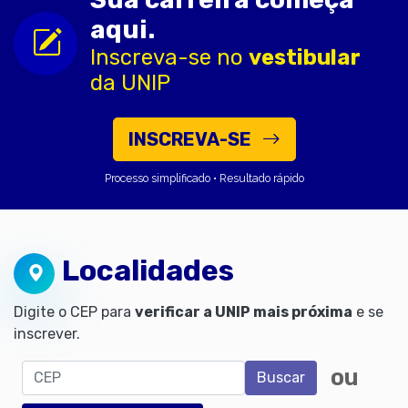
aqui.
Inscreva-se no
vestibular
da UNIP
INSCREVA-SE
Processo simplificado • Resultado rápido
Localidades
Digite o CEP para
verificar a UNIP mais próxima
e se
inscrever.
CEP
ou
Buscar