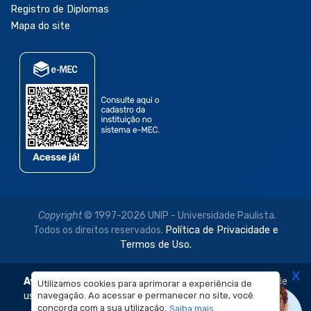
Registro de Diplomas
Mapa do site
Copyright
© 1997-2026 UNIP - Universidade Paulista.
Todos os direitos reservados.
Política de Privacidade e
Termos de Uso.
X
Aviso Legal:
As imagens disponibilizadas neste site são de
Utilizamos cookies para aprimorar a experiência de
uso exclusivo institucional do Sistema de Ensino Objetivo e
navegação. Ao acessar e permanecer no site, você
concorda com a sua utilização.
Saiba mais
da Universidade Paulista – UNIP.