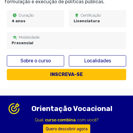
formulação e execução de políticas públicas.
Duração
Certificação
4 anos
Licenciatura
Modalidade
Presencial
Sobre o curso
Localidades
INSCREVA-SE
Orientação Vocacional
Qual
curso combina
com você?
Quero descobrir agora