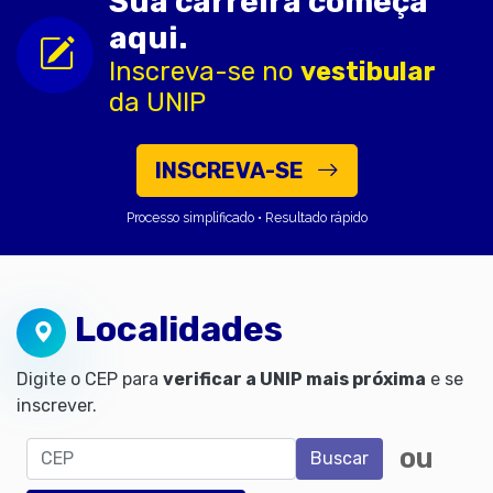
Sua carreira começa
aqui.
Inscreva-se no
vestibular
da UNIP
INSCREVA-SE
Processo simplificado • Resultado rápido
Localidades
Digite o CEP para
verificar a UNIP mais próxima
e se
inscrever.
CEP
ou
Buscar