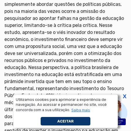
simplesmente abordar questões de políticas públicas,
pois na maioria das vezes ocorre a omissão do
pesquisador ao apontar falhas na gestão da educação
superior, limitando-se à crítica pela crítica. Nesse
estudo, apresenta-se o viés inovador do resultado
econômico, o investimento financeiro deve sempre vir
com uma propositura social, uma vez que a educação
deve ser universalizada, porém com a otimização dos
recursos públicos e privados no investimento da
educação. Nessa perspectiva, a política brasileira de
investimento na educação está estratificada em uma
pirâmide invertida que tem em seu topo o ensino
fundamental, representando investimento do Tesouro
Público Federal de 10%, já o investimento no ensino
X
Utilizamos cookies para aprimorar a experiência de
médio conta com investimento federal de 20% e, por
navegação. Ao acessar e permanecer no site, você
último, investimento no ensino superior somando 70%
concorda com a sua utilização.
Saiba mais
dos recursos federais. Por sua vez, este estudo aponta
ACEITAR
para uma recomendação de mudança de cultura, no
sentido de inverter o investimento na educação em