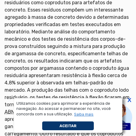
residuários como coprodutos para artefatos de
concreto. Esses resíduos compõem um interessante
agregado à massa de concreto devido a determinadas
propriedades verificadas em testes executados em
laboratório. Mediante análise do comportamento
mecânico e dos testes de resistência dos corpos-de-
prova construídos seguindo a mistura para produção
de argamassa de concreto, especificamente telhas de
concreto, os resultados indicaram que os artefatos
compostos por argamassa contendo o coproduto água
residuária apresentaram resistência à flexão cerca de
4,8% superior à observada em telhas-padrão de
mercado. A produção das telhas com o coproduto lodo
residuário, os testes de resistência à flexão ficaram em
X
Utilizamos cookies para aprimorar a experiência de
torno de 6,6% abaixo do recomendado pela norma
navegação. Ao acessar e permanecer no site, você
ABNT
NBR 13858-2/97. Contudo, tais artefatos
concorda com a sua utilização.
Saiba mais
apresentaram redução da massa podendo implicar
ganhos na estrutura do telhado quanto à redução do
ACEITAR
carregamento. Outro resultado é que os coprodutos