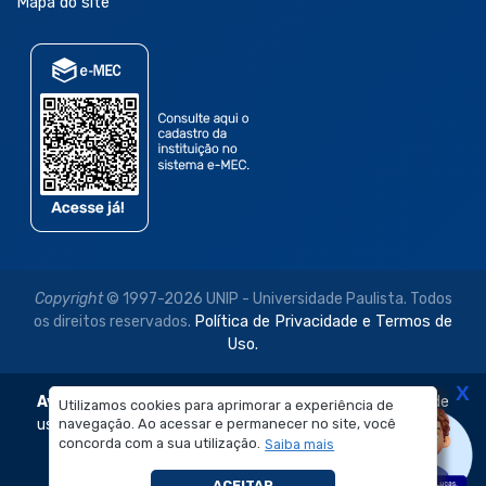
Mapa do site
Copyright
© 1997-2026 UNIP - Universidade Paulista. Todos
os direitos reservados.
Política de Privacidade e Termos de
Uso.
X
Aviso Legal:
As imagens disponibilizadas neste site são de
Utilizamos cookies para aprimorar a experiência de
navegação. Ao acessar e permanecer no site, você
uso exclusivo institucional do Sistema de Ensino Objetivo e
concorda com a sua utilização.
Saiba mais
da Universidade Paulista – UNIP.
É proibida a reprodução, utilização, edição ou
ACEITAR