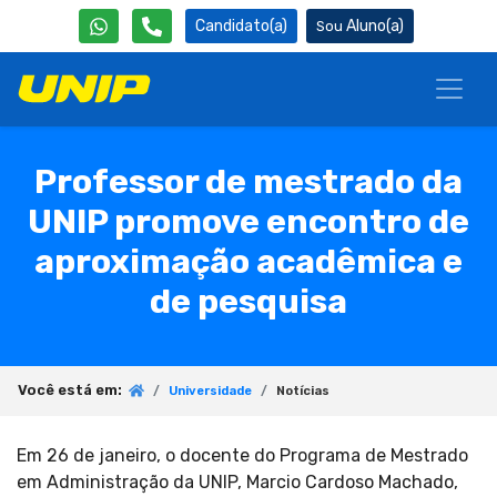
Candidato(a)
Aluno(a)
Professor de mestrado da
UNIP promove encontro de
aproximação acadêmica e
de pesquisa
Você está em:
Universidade
Notícias
Em 26 de janeiro, o docente do Programa de Mestrado
em Administração da UNIP, Marcio Cardoso Machado,