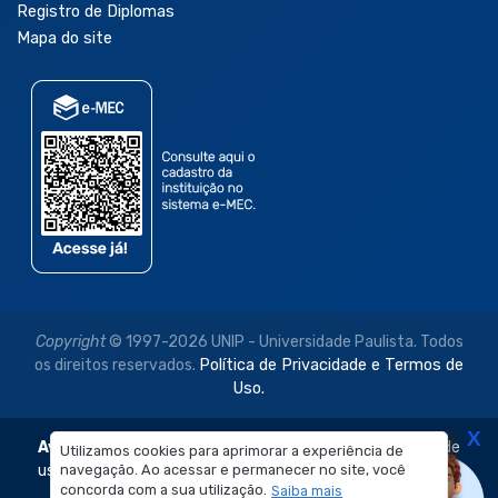
Registro de Diplomas
Mapa do site
Copyright
© 1997-2026 UNIP - Universidade Paulista. Todos
os direitos reservados.
Política de Privacidade e Termos de
Uso.
X
Aviso Legal:
As imagens disponibilizadas neste site são de
Utilizamos cookies para aprimorar a experiência de
uso exclusivo institucional do Sistema de Ensino Objetivo e
navegação. Ao acessar e permanecer no site, você
concorda com a sua utilização.
Saiba mais
da Universidade Paulista – UNIP.