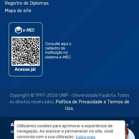
Registro de Diplomas
Mapa do site
Copyright
© 1997-2026 UNIP - Universidade Paulista. Todos
os direitos reservados.
Política de Privacidade e Termos de
Uso.
X
Aviso Legal:
As imagens disponibilizadas neste site são de
Utilizamos cookies para aprimorar a experiência de
navegação. Ao acessar e permanecer no site, você
uso exclusivo institucional do Sistema de Ensino Objetivo e
concorda com a sua utilização.
Saiba mais
da Universidade Paulista – UNIP.