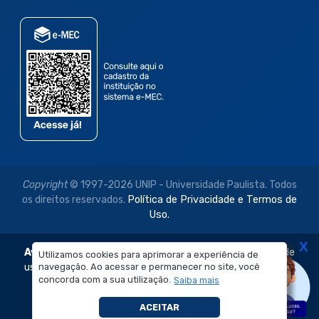
Copyright
© 1997-2026 UNIP - Universidade Paulista. Todos
os direitos reservados.
Política de Privacidade e Termos de
Uso.
X
Aviso Legal:
As imagens disponibilizadas neste site são de
Utilizamos cookies para aprimorar a experiência de
navegação. Ao acessar e permanecer no site, você
uso exclusivo institucional do Sistema de Ensino Objetivo e
concorda com a sua utilização.
Saiba mais
da Universidade Paulista – UNIP.
É proibida a reprodução, utilização, edição ou
ACEITAR
compartilhamento sem autorização prévia e expressa.