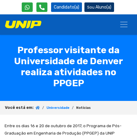
Candidato(a)
Aluno(a)
Professor visitante da
Universidade de Denver
realiza atividades no
PPGEP
Você está em:
Universidade
Notícias
Entre os dias 16 e 20 de outubro de 2017, o Programa de Pós-
Graduação em Engenharia de Produção (PPGEP) da UNIP