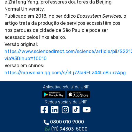
e Zhifeng Yang, professores doutores da Beijing
Normal University.
Publicado em 2018, no periódico
Ecosystem Services
, o
artigo trata da produção de serviços ecossistêmicos
nos parques da cidade de São Paulo e pode ser
acessado pelos links abaixo.
Versão original:
https://www.sciencedirect.com/science/article/pii/S22
via%3Dihub#f0010
Versão em chinês:
https://mp.weixin.qq.com/s/eLj73IaRELz44Lo8uuzApg
Aplicativo oficial da UNIP
Redes sociais da UNIP
0800 010 9000
(11) 94303-5000