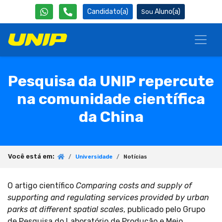
Candidato(a)
Aluno(a)
Pesquisa da UNIP repercute
na comunidade científica
da China
Você está em:
Universidade
Notícias
O artigo científico
Comparing costs and supply of
supporting and regulating services provided by urban
parks at different spatial scales
, publicado pelo Grupo
de Pesquisa do Laboratório de Produção e Meio