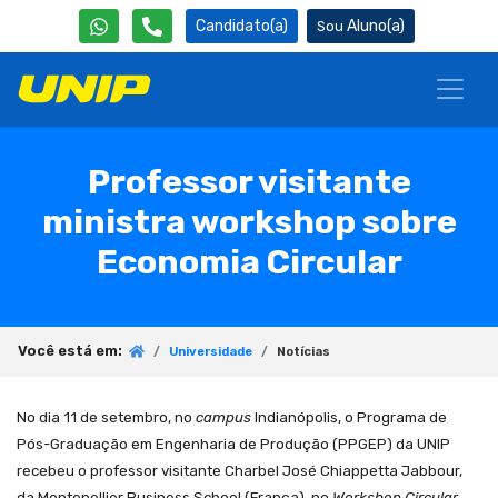
Candidato(a)
Aluno(a)
Professor visitante
ministra workshop sobre
Economia Circular
Você está em:
Universidade
Notícias
No dia 11 de setembro, no
campus
Indianópolis, o Programa de
Pós-Graduação em Engenharia de Produção (PPGEP) da UNIP
recebeu o professor visitante Charbel José Chiappetta Jabbour,
da
Montepellier Business School
(França), no
Workshop
Circular