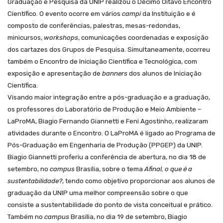
Graduação e Pesquisa da UNIP realizou o Décimo Oitavo Encontro
Científico. O evento ocorre em vários
campi
da Instituição e é
composto de conferências, palestras, mesas-redondas,
minicursos,
workshops
, comunicações coordenadas e exposição
dos cartazes dos Grupos de Pesquisa. Simultaneamente, ocorreu
também o Encontro de Iniciação Científica e Tecnológica, com
exposição e apresentação de
banners
dos alunos de Iniciação
Científica.
Visando maior integração entre a pós-graduação e a graduação,
os professores do Laboratório de Produção e Meio Ambiente –
LaProMA, Biagio Fernando Giannetti e Feni Agostinho, realizaram
atividades durante o Encontro. O LaProMA é ligado ao
Programa de
Pós-Graduação em Engenharia de Produção (PPGEP) da UNIP.
Biagio Giannetti proferiu a conferência de abertura, no dia 18 de
setembro, no
campus
Brasília, sobre o tema
Afinal, o que é a
sustentabilidade?
, tendo como objetivo proporcionar aos alunos de
graduação da UNIP uma melhor compreensão sobre o que
consiste a sustentabilidade do ponto de vista conceitual e prático.
Também no
campus
Brasília, no dia 19 de setembro, Biagio