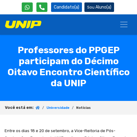
Candidato(a)
Aluno(a)
Professores do PPGEP
participam do Décimo
Oitavo Encontro Científico
da UNIP
Você está em:
Universidade
Notícias
Entre os dias 18 e 20 de setembro, a Vice-Reitoria de Pós-