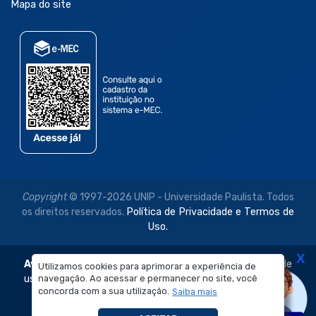
Mapa do site
Copyright
© 1997-2026 UNIP - Universidade Paulista. Todos
os direitos reservados.
Política de Privacidade e Termos de
Uso.
X
Aviso Legal:
As imagens disponibilizadas neste site são de
Utilizamos cookies para aprimorar a experiência de
navegação. Ao acessar e permanecer no site, você
uso exclusivo institucional do Sistema de Ensino Objetivo e
concorda com a sua utilização.
Saiba mais
da Universidade Paulista – UNIP.
É proibida a reprodução, utilização, edição ou