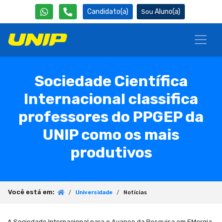
Candidato(a)
Aluno(a)
Sociedade Científica
Internacional classifica
professores do PPGEP da
UNIP como os mais
produtivos
Você está em:
Universidade
Notícias
A Sociedade Internacional para o Avanço da Pesquisa em EMergia