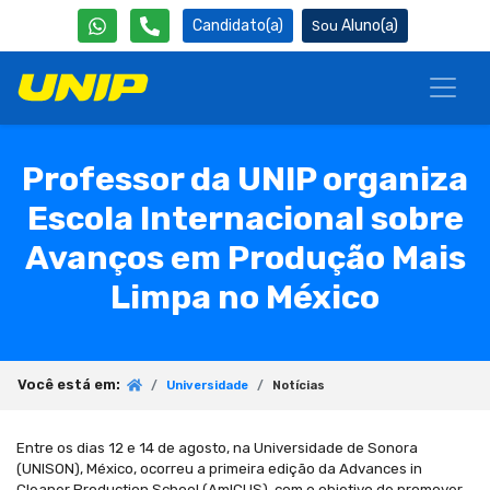
Candidato(a)
Aluno(a)
Professor da UNIP organiza
Escola Internacional sobre
Avanços em Produção Mais
Limpa no México
Você está em:
Universidade
Notícias
Entre os dias 12 e 14 de agosto, na Universidade de Sonora
(UNISON), México, ocorreu a primeira edição da Advances in
Cleaner Production School (AmICUS), com o objetivo de promover