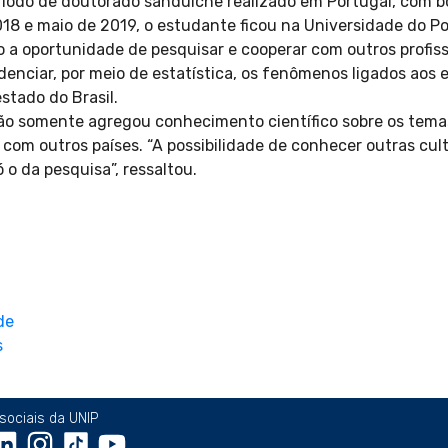
período de doutorado sanduíche realizado em Portugal, com b
8 e maio de 2019, o estudante ficou na Universidade do Po
 a oportunidade de pesquisar e cooperar com outros profissi
denciar, por meio de estatística, os fenômenos ligados aos 
tado do Brasil.
não somente agregou conhecimento científico sobre os tema
com outros países. “A possibilidade de conhecer outras cult
 o da pesquisa”, ressaltou.
sociais da UNIP