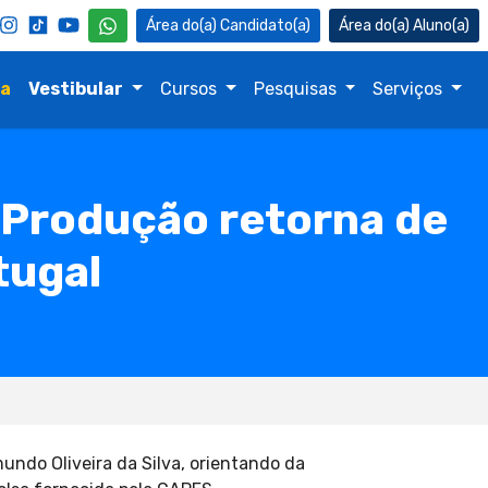
Candidato(a)
Aluno(a)
na
Vestibular
Cursos
Pesquisas
Serviços
 Produção retorna de
tugal
ndo Oliveira da Silva, orientando da