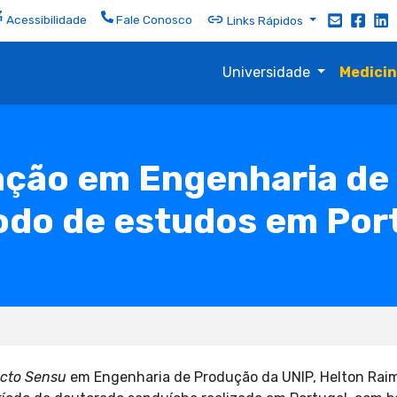
Acessibilidade
Fale Conosco
Links Rápidos
Universidade
Medici
ção em Engenharia de
odo de estudos em Por
icto Sensu
em Engenharia de Produção da UNIP, Helton Raimu