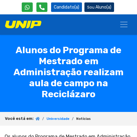
Candidato(a)
Aluno(a)
Alunos do Programa de
Mestrado em
Administração realizam
aula de campo na
Reciclázaro
Você está em:
Universidade
Notícias
Os alunos do Programa de Mestrado em Administração