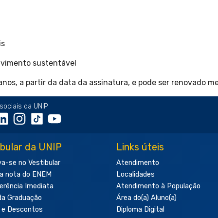
is
lvimento sustentável
 anos, a partir da data da assinatura, e pode ser renovado 
sociais da UNIP
ibular da UNIP
Links úteis
va-se no Vestibular
Atendimento
a nota do ENEM
Localidades
erência Imediata
Atendimento à População
da Graduação
Área do(a) Aluno(a)
 e Descontos
Diploma Digital