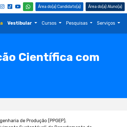
Candidato(a)
Aluno(a)
na
Vestibular
Cursos
Pesquisas
Serviços
ção Científica com
genharia de Produção (PPGEP),