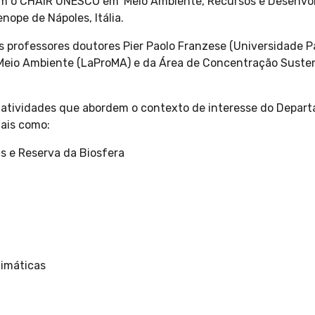
om o CHAIR UNESCO em 'Meio Ambiente, Recursos e Desenvo
nope de Nápoles, Itália.
os professores doutores Pier Paolo Franzese (Universidade Pa
Meio Ambiente (LaProMA) e da Área de Concentração Suste
e atividades que abordem o contexto de interesse do Depar
ais como:
s e Reserva da Biosfera
limáticas