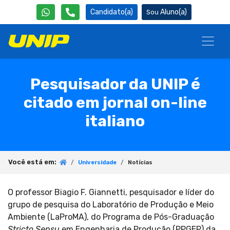
Candidato(a)
Aluno(a)
Pesquisador da UNIP é
citado em jornal on-line
italiano
Você está em:
Universidade
Notícias
O professor Biagio F. Giannetti, pesquisador e líder do
grupo de pesquisa do Laboratório de Produção e Meio
Ambiente (LaProMA), do Programa de Pós-Graduação
Stricto Sensu
em Engenharia de Produção (PPGEP) da