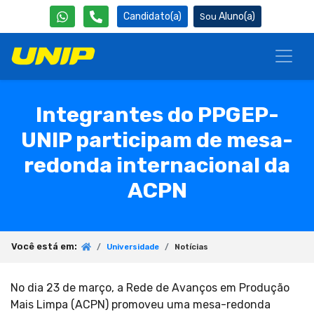
Candidato(a)
Aluno(a)
Integrantes do PPGEP-
UNIP participam de mesa-
redonda internacional da
ACPN
Você está em:
Universidade
Notícias
No dia 23 de março, a Rede de Avanços em Produção
Mais Limpa (ACPN) promoveu uma mesa-redonda