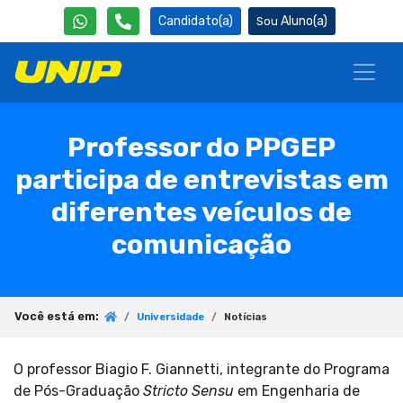
Candidato(a)
Aluno(a)
Professor do PPGEP
participa de entrevistas em
diferentes veículos de
comunicação
Você está em:
Universidade
Notícias
O professor Biagio F. Giannetti, integrante do Programa
de Pós-Graduação
Stricto Sensu
em Engenharia de