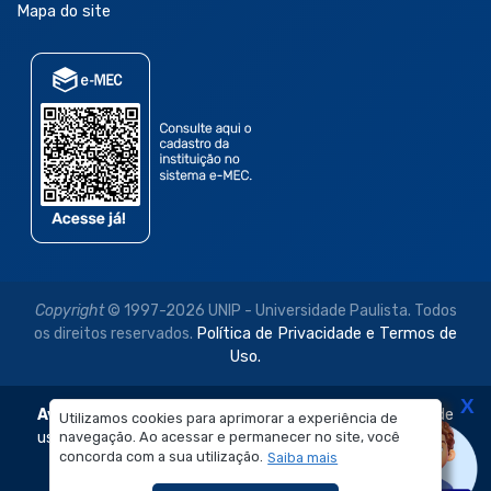
Mapa do site
Copyright
© 1997-2026 UNIP - Universidade Paulista. Todos
os direitos reservados.
Política de Privacidade e Termos de
Uso.
X
Aviso Legal:
As imagens disponibilizadas neste site são de
Utilizamos cookies para aprimorar a experiência de
navegação. Ao acessar e permanecer no site, você
uso exclusivo institucional do Sistema de Ensino Objetivo e
concorda com a sua utilização.
Saiba mais
da Universidade Paulista – UNIP.
É proibida a reprodução, utilização, edição ou