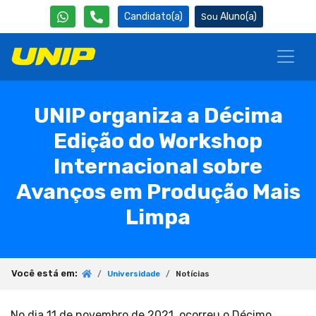
Candidato(a)
Aluno(a)
UNIP organiza a Décima
Edição do Workshop
Internacional sobre
Avanços em Produção Mais
Limpa
Você está em:
Universidade
Notícias
No dia 11 de novembro de 2021, ocorreu o Décimo