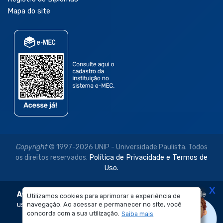
Mapa do site
Copyright
© 1997-2026 UNIP - Universidade Paulista. Todos
os direitos reservados.
Política de Privacidade e Termos de
Uso.
X
Aviso Legal:
As imagens disponibilizadas neste site são de
Utilizamos cookies para aprimorar a experiência de
navegação. Ao acessar e permanecer no site, você
uso exclusivo institucional do Sistema de Ensino Objetivo e
concorda com a sua utilização.
Saiba mais
da Universidade Paulista – UNIP.