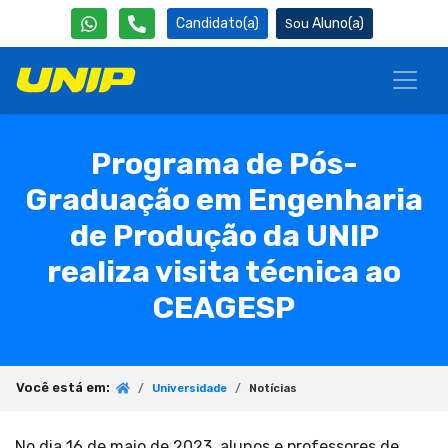
Candidato(a)
Aluno(a)
Programa de Pós-
Graduação em Engenharia
de Produção da UNIP
realiza visita técnica ao
CEAGESP
Você está em:
Universidade
Notícias
No dia 16 de maio de 2023, alunos e professores de