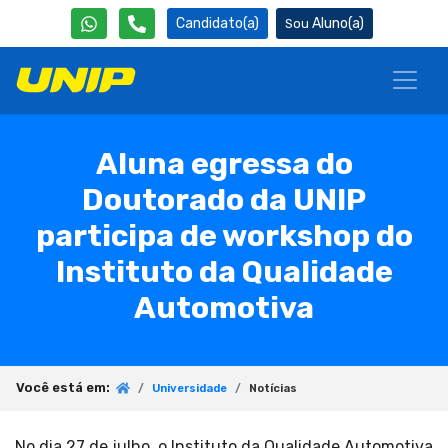
Candidato(a)
Aluno(a)
Aluna egressa do
Doutorado da UNIP
participa de workshop do
Instituto da Qualidade
Automotiva
Você está em:
Universidade
Notícias
No dia 27 de julho, o Instituto da Qualidade Automotiva