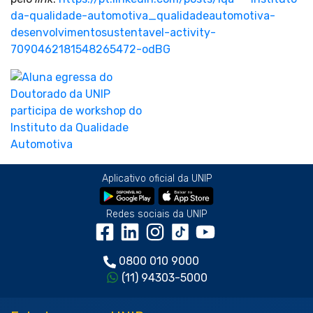
da-qualidade-automotiva_qualidadeautomotiva-
desenvolvimentosustentavel-activity-
7090462181548265472-odBG
Aplicativo oficial da UNIP
Redes sociais da UNIP
0800 010 9000
(11) 94303-5000