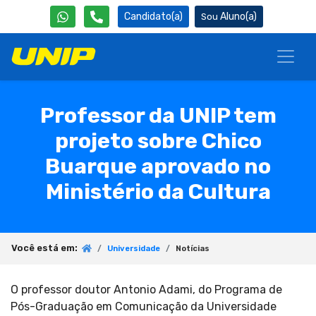
Candidato(a)
Aluno(a)
Professor da UNIP tem
projeto sobre Chico
Buarque aprovado no
Ministério da Cultura
Você está em:
Universidade
Notícias
O professor doutor Antonio Adami, do Programa de
Pós-Graduação em Comunicação da Universidade