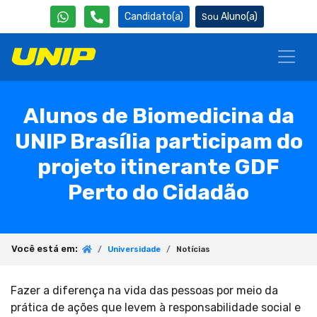
Candidato(a)
Aluno(a)
Alunos de Biomedicina da
UNIP Brasília participam do
projeto itinerante GDF
Perto do Cidadão
Você está em:
Universidade
Notícias
Fazer a diferença na vida das pessoas por meio da
prática de ações que levem à responsabilidade social e