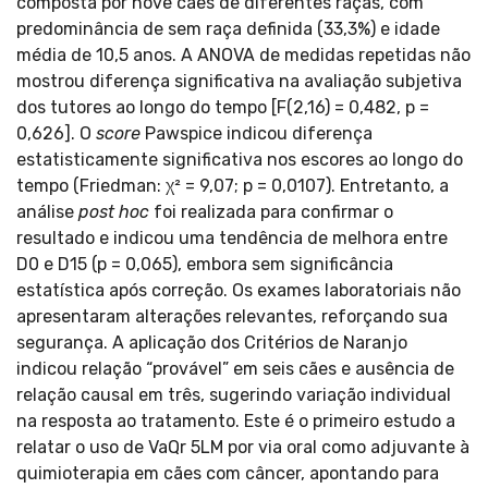
composta por nove cães de diferentes raças, com
predominância de sem raça definida (33,3%) e idade
média de 10,5 anos. A ANOVA de medidas repetidas não
mostrou diferença significativa na avaliação subjetiva
dos tutores ao longo do tempo [F(2,16) = 0,482, p =
0,626]. O
score
Pawspice indicou diferença
estatisticamente significativa nos escores ao longo do
tempo (Friedman: χ² = 9,07; p = 0,0107). Entretanto, a
análise
post hoc
foi realizada para confirmar o
resultado e indicou uma tendência de melhora entre
D0 e D15 (p = 0,065), embora sem significância
estatística após correção. Os exames laboratoriais não
apresentaram alterações relevantes, reforçando sua
segurança. A aplicação dos Critérios de Naranjo
indicou relação “provável” em seis cães e ausência de
relação causal em três, sugerindo variação individual
na resposta ao tratamento. Este é o primeiro estudo a
relatar o uso de VaQr 5LM por via oral como adjuvante à
quimioterapia em cães com câncer, apontando para