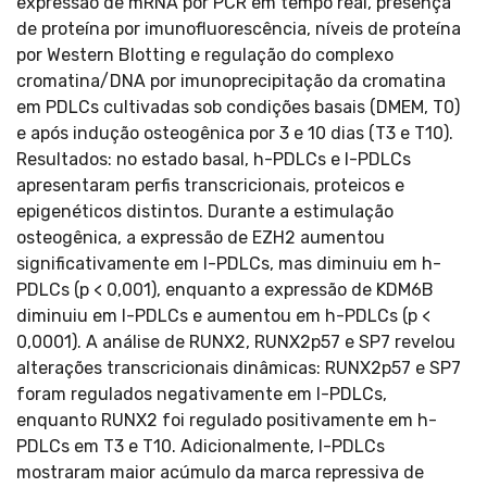
expressão de mRNA por PCR em tempo real, presença
de proteína por imunofluorescência, níveis de proteína
por Western Blotting e regulação do complexo
cromatina/DNA por imunoprecipitação da cromatina
em PDLCs cultivadas sob condições basais (DMEM, T0)
e após indução osteogênica por 3 e 10 dias (T3 e T10).
Resultados: no estado basal, h-PDLCs e l-PDLCs
apresentaram perfis transcricionais, proteicos e
epigenéticos distintos. Durante a estimulação
osteogênica, a expressão de EZH2 aumentou
significativamente em l-PDLCs, mas diminuiu em h-
PDLCs (p < 0,001), enquanto a expressão de KDM6B
diminuiu em l-PDLCs e aumentou em h-PDLCs (p <
0,0001). A análise de RUNX2, RUNX2p57 e SP7 revelou
alterações transcricionais dinâmicas: RUNX2p57 e SP7
foram regulados negativamente em l-PDLCs,
enquanto RUNX2 foi regulado positivamente em h-
PDLCs em T3 e T10. Adicionalmente, l-PDLCs
mostraram maior acúmulo da marca repressiva de