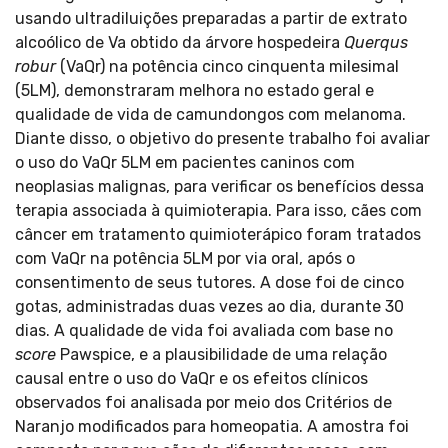
usando ultradiluições preparadas a partir de extrato
alcoólico de Va obtido da árvore hospedeira
Querqus
robur
(VaQr) na potência cinco cinquenta milesimal
(5LM), demonstraram melhora no estado geral e
qualidade de vida de camundongos com melanoma.
Diante disso, o objetivo do presente trabalho foi avaliar
o uso do VaQr 5LM em pacientes caninos com
neoplasias malignas, para verificar os benefícios dessa
terapia associada à quimioterapia. Para isso, cães com
câncer em tratamento quimioterápico foram tratados
com VaQr na potência 5LM por via oral, após o
consentimento de seus tutores. A dose foi de cinco
gotas, administradas duas vezes ao dia, durante 30
dias. A qualidade de vida foi avaliada com base no
score
Pawspice, e a plausibilidade de uma relação
causal entre o uso do VaQr e os efeitos clínicos
observados foi analisada por meio dos Critérios de
Naranjo modificados para homeopatia. A amostra foi