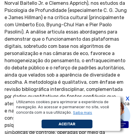
Norval Baitello Jr. e Clemens Apprich), nos estudos da
Psicologia de Profundidade (especialmente C. G. Jung
e James Hillman) e na crítica cultural (principalmente
com Umberto Eco, Byung-Chul Han e Pier Paolo
Pasolini). A análise articula essas abordagens para
demonstrar que o funcionamento das plataformas
digitais, sobretudo com base nos algoritmos de
personalização e nas câmaras de eco, favorece a
homogeneização do pensamento, o enfraquecimento
do debate público e o reforço de padrões autoritários,
ainda que velados sob a aparência de diversidade e
escolha. A metodologia é qualitativa, com ênfase em
revisão bibliográfica interdisciplinar, complementada
por dados quantitativos de fontes confiáveis que
X
Utilizamos cookies para aprimorar a experiência de
atestam o crescimento de práticas fascistas na política
navegação. Ao acessar e permanecer no site, você
e na comunicação globais. Como principal conclusão,
concorda com a sua utilização.
Saiba mais
constata-se que a paranoia funciona como ambiente
ACEITAR
psíquico fértil para a instalação de estratégias
simbólicas de controle, operadas por meio da