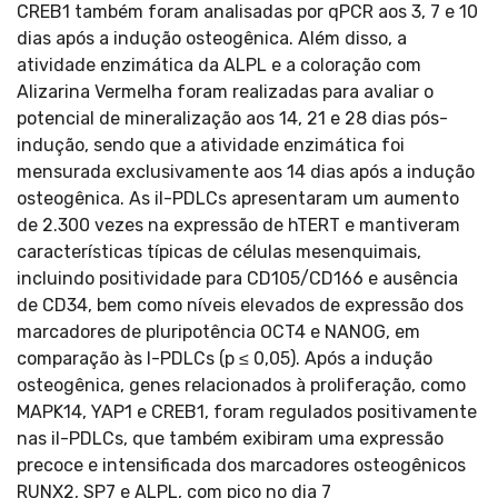
CREB1 também foram analisadas por qPCR aos 3, 7 e 10
dias após a indução osteogênica. Além disso, a
atividade enzimática da ALPL e a coloração com
Alizarina Vermelha foram realizadas para avaliar o
potencial de mineralização aos 14, 21 e 28 dias pós-
indução, sendo que a atividade enzimática foi
mensurada exclusivamente aos 14 dias após a indução
osteogênica. As il-PDLCs apresentaram um aumento
de 2.300 vezes na expressão de hTERT e mantiveram
características típicas de células mesenquimais,
incluindo positividade para CD105/CD166 e ausência
de CD34, bem como níveis elevados de expressão dos
marcadores de pluripotência OCT4 e NANOG, em
comparação às l-PDLCs (p ≤ 0,05). Após a indução
osteogênica, genes relacionados à proliferação, como
MAPK14, YAP1 e CREB1, foram regulados positivamente
nas il-PDLCs, que também exibiram uma expressão
precoce e intensificada dos marcadores osteogênicos
RUNX2, SP7 e ALPL, com pico no dia 7