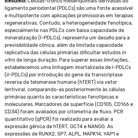
Resumo:
Células-tronco mesenquimais derivadas do
ligamento periodontal (PDLCs) são uma fonte acessível
e multipotente com aplicações promissoras em terapias
regenerativas. Contudo, a heterogeneidade fenotípica,
especialmente nas PDLCs com baixa capacidade de
mineralização (l-PDLCs), representa um desafio para a
previsibilidade clínica, além da limitada capacidade
replicativa das células primárias dificultar estudos
in
vitro
de longa duração. Para superar essas limitações,
estabelecemos uma linhagem imortalizada de l-PDLCs
(il-PDLCs) por introdução do gene da transcriptase
reversa da telomerase humana (hTERT) via vetor
lentiviral, comparando-as posteriormente às células
primárias quanto às características fenotípicas e
moleculares. Marcadores de superfície (CD105, CD166 e
CD34) foram avaliados por citometria de fluxo. PCR
quantitativo (qPCR) foi realizado para avaliar a
expressão gênica de hTERT, OCT4 e NANOG. As
expressões de RUNX2, SP7, ALPL, MAPK14, YAP1 e