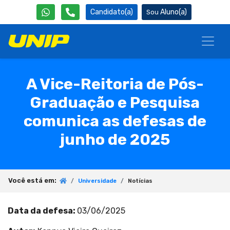
Candidato(a)
Aluno(a)
A Vice-Reitoria de Pós-
Graduação e Pesquisa
comunica as defesas de
junho de 2025
Você está em:
Universidade
Notícias
Data da defesa
:
03/06/2025