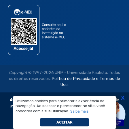
Copyright
© 1997-2026 UNIP - Universidade Paulista. Todos
os direitos reservados.
Política de Privacidade e Termos de
Uso.
X
Aviso Legal:
As imagens disponibilizadas neste site são de
Utilizamos cookies para aprimorar a experiência de
navegação. Ao acessar e permanecer no site, você
uso exclusivo institucional do Sistema de Ensino Objetivo e
concorda com a sua utilização.
Saiba mais
da Universidade Paulista – UNIP.
É proibida a reprodução, utilização, edição ou
ACEITAR
compartilhamento sem autorização prévia e expressa.