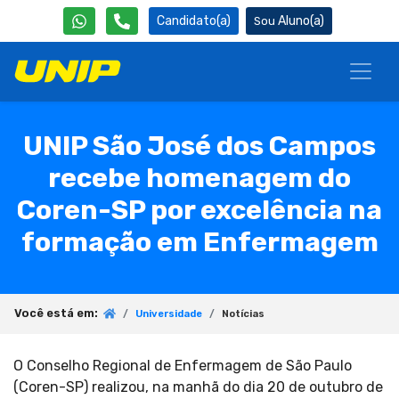
Candidato(a)
Aluno(a)
UNIP São José dos Campos
recebe homenagem do
Coren-SP por excelência na
formação em Enfermagem
Você está em:
Universidade
Notícias
O Conselho Regional de Enfermagem de São Paulo
(Coren-SP) realizou, na manhã do dia 20 de outubro de