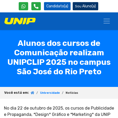
Candidato(a)
Aluno(a)
Alunos dos cursos de
Comunicação realizam
UNIPCLIP 2025 no campus
São José do Rio Preto
Você está em:
Universidade
Notícias
No dia 22 de outubro de 2025, os cursos de Publicidade
e Propaganda, *Design* Gráfico e *Marketing* da UNIP