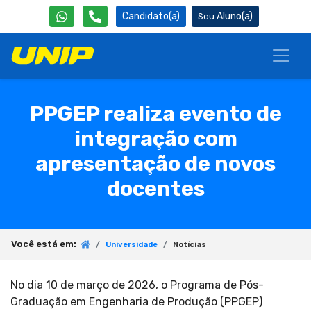
Candidato(a)
Aluno(a)
PPGEP realiza evento de
integração com
apresentação de novos
docentes
Você está em:
Universidade
Notícias
No dia 10 de março de 2026, o Programa de Pós-
Graduação em Engenharia de Produção (PPGEP)