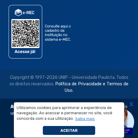
Copyright
© 1997-2026 UNIP - Universidade Paulista. Todos
os direitos reservados.
Política de Privacidade e Termos de
Uso.
X
Aviso Legal:
As imagens disponibilizadas neste site são de
Utilizamos cookies para aprimorar a experiência de
navegação. Ao acessar e permanecer no site, você
uso exclusivo institucional do Sistema de Ensino Objetivo e
concorda com a sua utilização.
Saiba mais
da Universidade Paulista – UNIP.
É proibida a reprodução, utilização, edição ou
ACEITAR
compartilhamento sem autorização prévia e expressa.