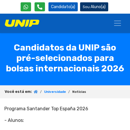
Candidato(a)
Aluno(a)
Candidatos da UNIP são
pré-selecionados para
bolsas internacionais 2026
Você está em:
Universidade
Notícias
Programa Santander Top España 2026
- Alunos: