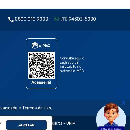
0800 010 9000
(11) 94303-5000
X
rivacidade e Termos de Uso.
,
jetivo e da Universidade Paulista – UNIP.
ACEITAR
évia e expressa.