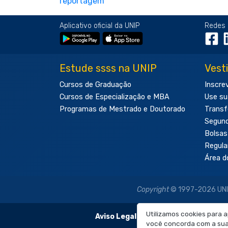
Aplicativo oficial da UNIP
Redes 
Estude ssss na UNIP
Vest
Cursos de Graduação
Inscre
Cursos de Especialização e MBA
Use su
Programas de Mestrado e Doutorado
Transf
Segun
Bolsas
Regul
Área d
Copyright
© 1997-2026 UNIP 
Utilizamos cookies para 
Aviso Legal:
As imagens disponibilizadas
você concorda com a sua 
É proibida a re