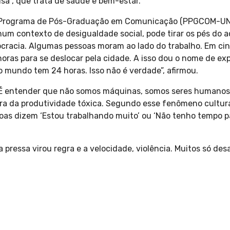
sa”, que trata de saúde e bem-estar.
do Programa de Pós-Graduação em Comunicação (PPGCOM-UNIP
um contexto de desigualdade social, pode tirar os pés do a
ocracia. Algumas pessoas moram ao lado do trabalho. Em ci
oras para se deslocar pela cidade. A isso dou o nome de ex
 mundo tem 24 horas. Isso não é verdade”, afirmou.
r. É entender que não somos máquinas, somos seres humano
ltura da produtividade tóxica. Segundo esse fenômeno cultu
as dizem ‘Estou trabalhando muito’ ou ‘Não tenho tempo pa
ressa virou regra e a velocidade, violência. Muitos só des