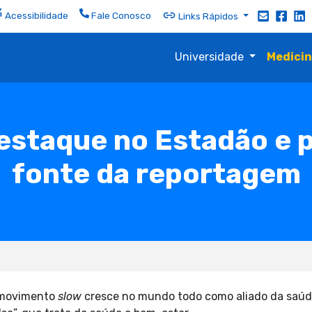
Acessibilidade
Fale Conosco
Links Rápidos
Universidade
Medici
estaque no Estadão e p
fonte da reportagem
: movimento
slow
cresce no mundo todo como aliado da saúde”