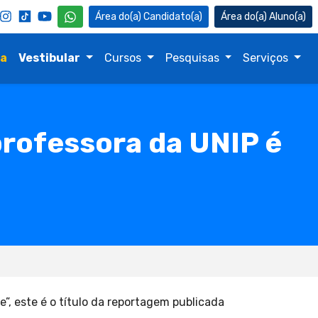
Candidato(a)
Aluno(a)
na
Vestibular
Cursos
Pesquisas
Serviços
rofessora da UNIP é
, este é o título da reportagem publicada