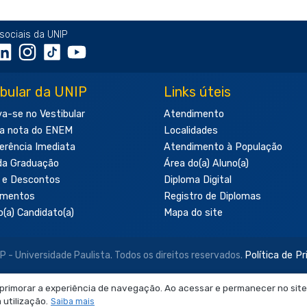
sociais da UNIP
ibular da UNIP
Links úteis
va-se no Vestibular
Atendimento
a nota do ENEM
Localidades
erência Imediata
Atendimento à População
da Graduação
Área do(a) Aluno(a)
 e Descontos
Diploma Digital
amentos
Registro de Diplomas
o(a) Candidato(a)
Mapa do site
- Universidade Paulista. Todos os direitos reservados.
Política de P
aprimorar a experiência de navegação. Ao acessar e permanecer no site
 neste site são de uso exclusivo institucional do Sistema de Ensino Ob
utilização.
Saiba mais
produção, utilização, edição ou compartilhamento sem autorização pr