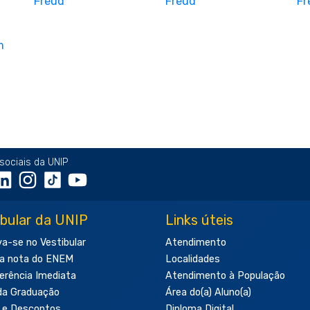
sociais da UNIP
ibular da UNIP
Links úteis
va-se no Vestibular
Atendimento
a nota do ENEM
Localidades
erência Imediata
Atendimento à População
da Graduação
Área do(a) Aluno(a)
 e Descontos
Diploma Digital