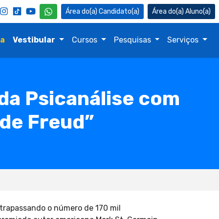
Candidato(a)
Aluno(a)
na
Vestibular
Cursos
Pesquisas
Serviços
da Psicanálise com
 de Freud”
ltrapassando o número de 170 mil