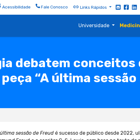
Acessibilidade
Fale Conosco
Links Rápidos
Universidade
Medici
gia debatem conceitos 
 peça “A última sessão
última sessão de Freud
é sucesso de público desde 2022, u