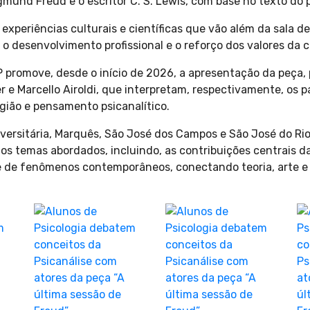
gmund Freud e o escritor C. S. Lewis, com base no texto do
 experiências culturais e científicas que vão além da sala
o desenvolvimento profissional e o reforço dos valores da c
IP promove, desde o início de 2026, a apresentação da peça
 e Marcello Airoldi, que interpretam, respectivamente, os p
ligião e pensamento psicanalítico.
ersitária, Marquês, São José dos Campos e São José do Rio
os temas abordados, incluindo, as contribuições centrais d
ise de fenômenos contemporâneos, conectando teoria, arte 