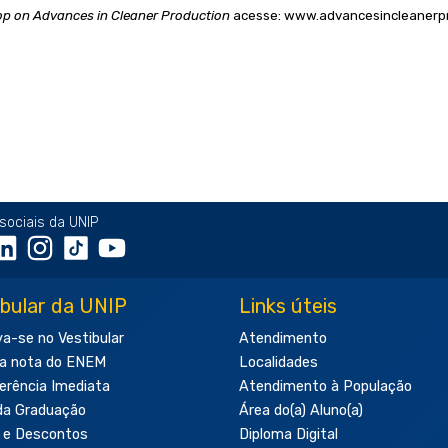
op on Advances in Cleaner Production
acesse:
www.advancesincleanerpr
sociais da UNIP
ibular da UNIP
Links úteis
va-se no Vestibular
Atendimento
a nota do ENEM
Localidades
erência Imediata
Atendimento à População
da Graduação
Área do(a) Aluno(a)
 e Descontos
Diploma Digital