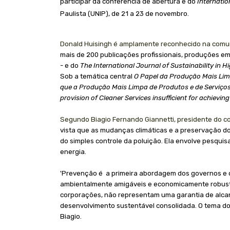
participar da conferência de abertura e do
Internati
Paulista (UNIP), de
21 a
23 de novembro.
Donald Huisingh é amplamente reconhecido na comu
mais de 200 publicações profissionais, produções em
- e do
The International Journal of Sustainability in 
Sob a temática central
O Papel da Produção Mais Li
que a Produção Mais Limpa de Produtos e de Serviços 
provision of Cleaner Services insufficient for achieving
Segundo Biagio Fernando Giannetti, presidente do 
vista que as mudanças climáticas e a preservação 
do simples controle da poluição. Ela envolve pesqui
energia.
'Prevenção é
a primeira abordagem dos governos e 
ambientalmente amigáveis e economicamente robustas
corporações, não representam uma garantia de alcan
desenvolvimento sustentável consolidada. O tema d
Biagio.