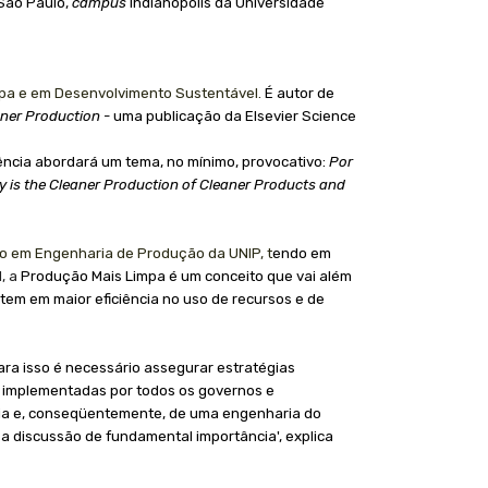
São Paulo
,
campus
Indianópolis da Universidade
pa
e
em Desenvolvimento Sustentável.
É
autor de
aner Production
- uma publicação da Elsevier Science
rência abordará um tema, no mínimo, provocativo:
Por
y is the Cleaner Production of Cleaner Products and
o em Engenharia de Produção da UNIP, t
endo em
, a
Produção Mais Limpa é um conceito que vai além
tem em maior eficiência no uso de recursos e de
a isso é necessário assegurar estratégias
e implementadas por todos os governos e
ncia e, conseqüentemente, de uma engenharia do
a discussão de fundamental importância', explica