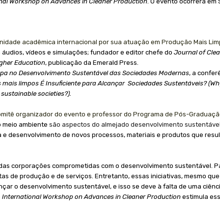
onal Workshop on Advances in Cleaner Production
. O evento ocorrerá
em 
nidade acadêmica internacional por sua atuação
em Produção Mais Lim
 áudios, vídeos e simulações; fundador e e
ditor chefe do
Journal of Cle
Higher Education
, publicação da Emerald Press.
mpa no Desenvolvimento Sustentável das Sociedades Modernas
, a confe
mais limpos É Insuficiente para Alcançar
Sociedades Sustentáveis?
(Wh
 sustainable societies?).
comitê organizador do evento e professor do Programa de Pós-Graduaçã
do meio ambiente
são aspectos do almejado desenvolvimento sustentável
sa e desenvolvimento de novos processos, materiais e produtos que resul
das corporações comprometidas com o desenvolvimento sustentável. Par
 de produção e de serviços. Entretanto, essas iniciativas, mesmo qu
çar o desenvolvimento sustentável, e isso se deve à falta de uma ciê
o
International Workshop on Advances in Cleaner Production
estimula ess