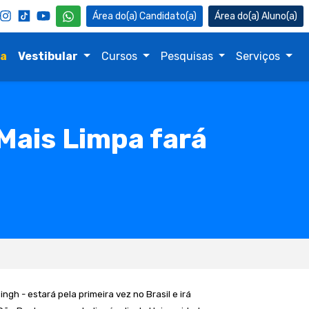
Candidato(a)
Aluno(a)
na
Vestibular
Cursos
Pesquisas
Serviços
Mais Limpa fará
singh
- estará pela primeira vez no Brasil e irá