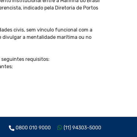
nto Institucional entre a Marinha do Brasil
rencista, indicado pela Diretoria de Portos
ades civis, sem vínculo funcional com a
e divulgar a mentalidade marítima ou no
seguintes requisitos:
antes;
0800 010 9000
(11) 94303-5000