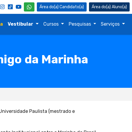
Candidato(a)
Aluno(a)
na
Vestibular
Cursos
Pesquisas
Serviços
migo da Marinha
Universidade Paulista (mestrado e